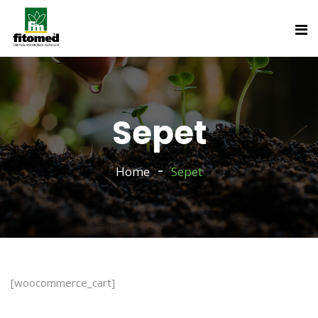
Sepet
Home
Sepet
[woocommerce_cart]