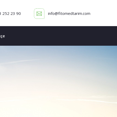
3 252 23 90
info@fitomedtarim.com
kçe