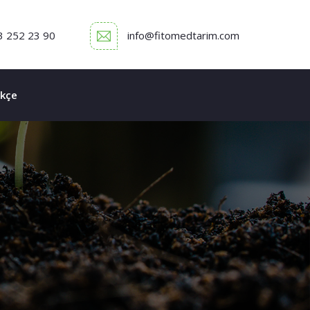
3 252 23 90
info@fitomedtarim.com
kçe