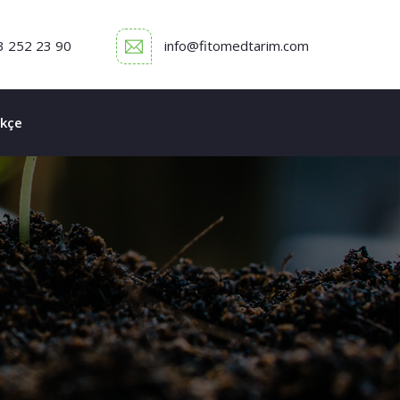
3 252 23 90
info@fitomedtarim.com
kçe