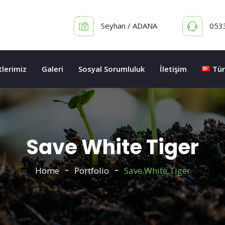
Seyhan / ADANA
053
lerimiz
Galeri
Sosyal Sorumluluk
İletişim
Tür
Save White Tiger
Home
Portfolio
Save White Tiger