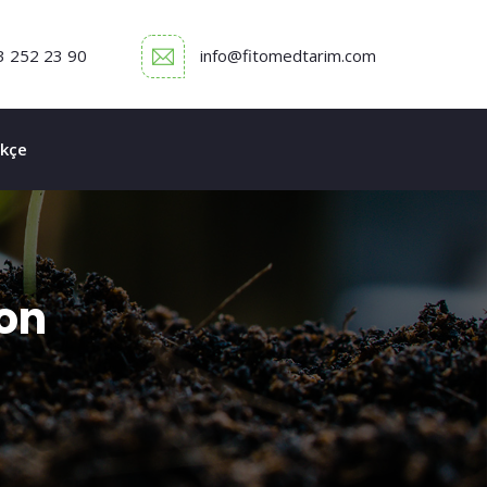
3 252 23 90
info@fitomedtarim.com
kçe
ion