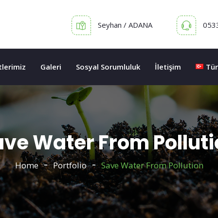
Seyhan / ADANA
053
lerimiz
Galeri
Sosyal Sorumluluk
İletişim
Tür
ve Water From Pollut
Home
Portfolio
Save Water From Pollution