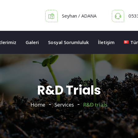
Seyhan / ADANA
053
lerimiz
Galeri
Sosyal Sorumluluk
İletişim
Tür
R&D Trials
Home
Services
R&D trials