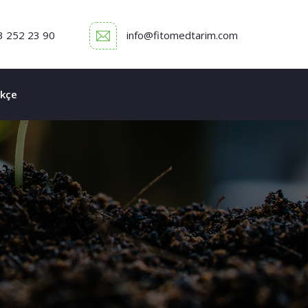
3 252 23 90
info@fitomedtarim.com
kçe