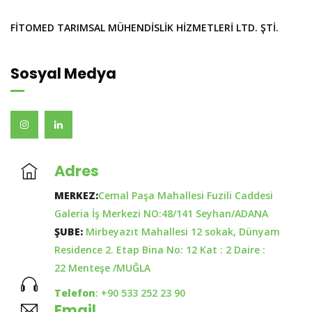
FİTOMED TARIMSAL MÜHENDİSLİK HİZMETLERİ LTD. ŞTİ.
Sosyal Medya
Adres
MERKEZ:
Cemal Paşa Mahallesi Fuzili Caddesi
Galeria İş Merkezi NO:48/141 Seyhan/ADANA
ŞUBE:
Mirbeyazıt Mahallesi 12 sokak, Dünyam
Residence 2. Etap Bina No: 12 Kat : 2 Daire :
22 Menteşe /MUĞLA
Telefon
: +90 533 252 23 90
Email